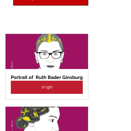
Portrait of  Ruth Bader Ginsburg
לקנייה