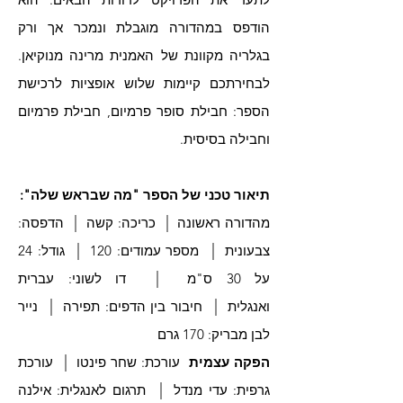
הודפס במהדורה מוגבלת ונמכר אך ורק
בגלריה מק
וונת של האמנית מרינה מנוקיאן.
לבחירתכם קיימות שלוש אופציות לרכישת
הספר: חבילת סופר פרמיום, חבילת פרמיום
וחבילה בסיסית.
תיאור ט
כני של הספר "מה שבראש שלה":
|
|
מהדורה ראשונה
כריכה: קשה
הדפסה:
|
|
צבעונית
מספר עמודים: 120
גודל: 24
|
על 30 ס"מ
דו לשוני: עברית
|
|
ואנגלית
חיבור בין הדפים: תפירה
נייר
לבן מבריק: 170 גרם
|
הפקה עצמית
עורכת: שחר פינטו
עורכת
|
גרפית: עדי מנדל
תרגום לאנגלית: אילנה