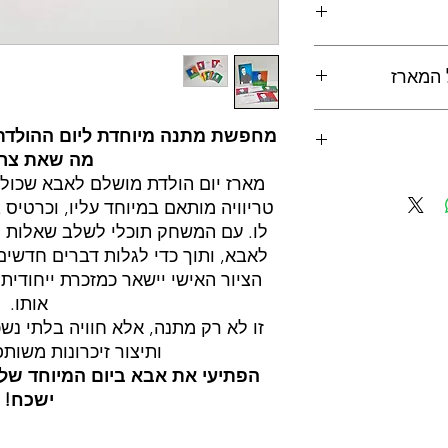
נית מקצועית מרינה
ה שתבחרי.
ותר":
משחק מהנה
 המארז
כול להפתיע ולגלות
ת השאלות, מינימום
קשה לשלוח את הצילום
, שמותאמת אישית
מחפשת מתנה מיוחדת ליום ההולדת 
inf
נית מרינה מנוקיאן
מוה בעולם."
מה שאת צרי
י ומעוצב, שיאפשר לך
ה משתפת את הלקוחות
בה, משחק כיפי לכל
אבא. ניתן להוסיף
או במייל.
מארז יום הולדת מושלם לאבא שכולל
ומהנה."
שה.
(או
צא מנצח!"
טריוויה מותאם במיוחד עליו, וכרטיס
לאי).
 מראש בתל אביב או
לו. עם המשחק תוכלי לשלב שאלות 
חרים את סוג המשלוח.
לאבא, ותוך כדי לגלות דברים חדשים ע
הציור האישי יישאר כמזכרת ייחודית
אותו.
זו לא רק מתנה, אלא חוויה בלתי נ
ותיצור זיכרונות משות
הפתיעי את אבא ביום המיוחד של
ישכח!