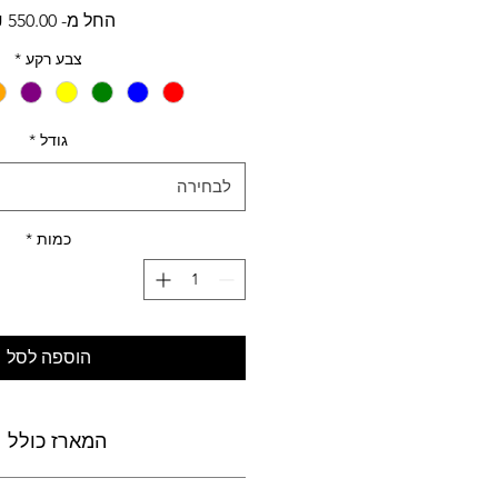
החל מ-
550.00 ₪
צבע רקע
*
גודל
*
לבחירה
כמות
*
הוספה לסל
המארז כולל
ציור פורטרט אישי:
ציור מרגש וייחודי