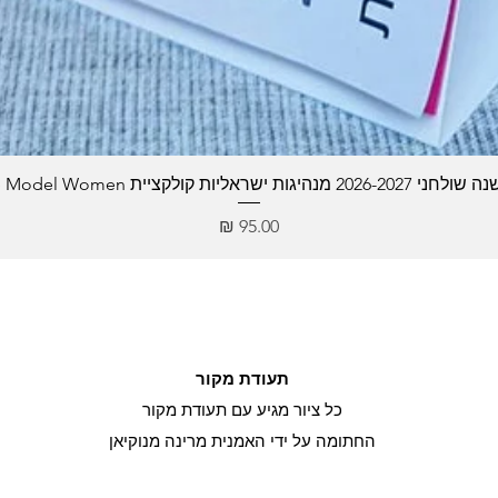
2026 מנהיגות ישראליות קולקציית Role Model Women
מחיר
תעודת מקור
כל ציור מגיע עם תעודת מקור
החתומה על ידי האמנית מרינה מנוקיאן