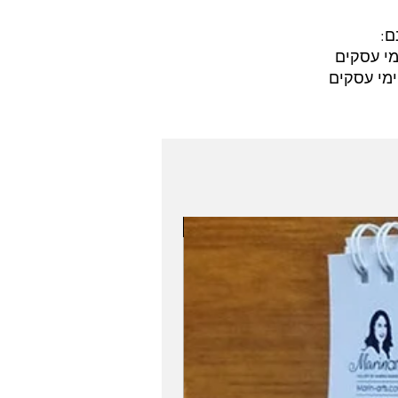
ם:
Role Model Women