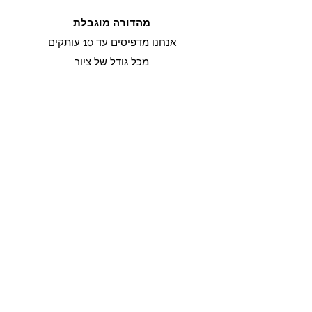
מהדורה מוגבלת
אנחנו מדפיסים עד 10 עותקים
מכל גודל של ציור
תעודת מקור
כל ציור מגיע עם תעודת מקור
החתומה על ידי האמנית מרינה מנוקיאן
משלוח חינם
למזמינים מעל 500 שקל
משלוח חינם בארץ