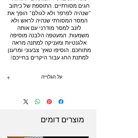
חגים מסורתיים. התוספת של כיתוב
"שנהיה לפרפר ולא לגולם" הופך את
המסר המסורתי שנהיה לראש ולא
לזנב למסר מודרני עם אותה
משמעות. המעטפה הלבנה מוסיפה
אלגנטיות ומעניקה למתנה מראה
מתוחכם. הוסיפו טאץ' צבעוני ומרענן
למתנת החג עבור היקרים בחייכם!
על הגלוייה
מתאים כתוספת למתנת חג ראש השנה. צבעים:
ירוק, צהוב. חומר: נייר פוטו מבריק ואיכותי, 300
גרם. גודל: 10 על 15 ס"מ, הדפסה צבעונית על
צד אחד. כולל מעטפה לבנה תואמת. מושלם
כתוספת למארז מתנה לחג.
מוצרים דומים