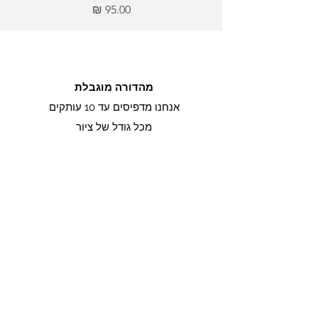
מחיר
מהדורה מוגבלת
אנחנו מדפיסים עד 10 עותקים
מכל גודל של ציור
תעודת מקור
כל ציור מגיע עם תעודת מקור
החתומה על ידי האמנית מרינה מנוקיאן